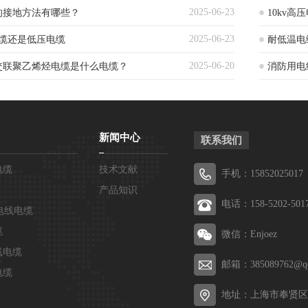
2025-06-23
缆的接地方法有哪些？
10kv
2025-06-23
压电缆还是低压电缆
耐低温电
2025-06-20
交联聚乙烯烃电缆是什么电缆？
消防用电
新闻中心
联系我们
电缆
技术文献
手机：15852025017
产品知识
电话：158-5202-501
电线电缆
缆
微信：Enjoez
线电缆
邮箱：385089762@q
电缆
地址：上海市奉贤区