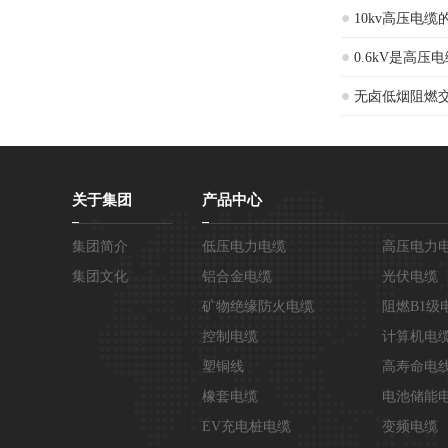
10kv高压电
0.6kV是高
无卤低烟阻燃
关于集团
产品中心
集团简介
低压电力电缆
高压电力
集团文化
铝合金电缆
光伏电缆
矿物绝缘防火电缆
阻燃B1级
控制电缆
计算机电
塑铜线
高寿命电
橡套电缆
电池储能
EV充电桩电缆
变频电缆