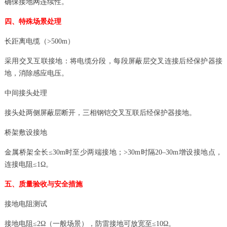
确保接地网连续性。
四、特殊场景处理
长距离电缆（>500m）
采用交叉互联接地：将电缆分段，每段屏蔽层交叉连接后经保护器接
地，消除感应电压。
中间接头处理
接头处两侧屏蔽层断开，三相钢铠交叉互联后经保护器接地。
桥架敷设接地
金属桥架全长≤30m时至少两端接地；>30m时隔20–30m增设接地点，
连接电阻≤1Ω。
五、质量验收与安全措施
接地电阻测试
接地电阻≤2Ω（一般场景），防雷接地可放宽至≤10Ω。