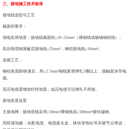
三、接地施工技术标准
接地线选型与工艺
截面积要求：
强电应用场景：接地线截面积≥10–25mm²（裸铜线或镀锡铜绞线）。
高压电缆铜屏蔽层接地线≥25mm²，钢铠接地线≥10mm²。
连接工艺：
钢铠表面除锈漆后，用≥2.5mm²铜线紧密绑扎5圈以上，接触面涂导电
脂。
高压电缆需增加钎焊加固；低压电缆可仅绑扎不焊接。
接地装置设置
主接地网：接地母线采用≥50mm²裸铜线或≥100mm²镀锌扁钢。
局部接地极：在配电室、电缆接头盒、移动变电站等关键节点增设，