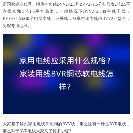
是国家标准代号，铜质护套线BVV2×2.5和BVV2×1.5分别代表2芯2.5平
方毫米和2芯1.5平方毫米，一般情况下BVV2×2.5做主线干线，
BVV2×1.5做单个电器支线，开关线，分享空调专线用BVV2×4型号，
另配专用地线。
大家都了解到家用电线常用到的BVV线，那么还有一种是BVR电线，
那么对于BVR电线大家又了解多少呢?