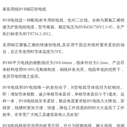
家装用线BVR铜芯软电线
BVR电线是一种配电柜专用软电线，也叫二次线。全称为聚氯乙烯绝
缘无护套电线电缆，型号规格、额定电压为BVR450/750V2.5-95，生产
执行标准为JB/T8734.2-2012。
采用铜芯聚氯乙烯的绝缘软电线,其应用于固定布线时要求柔软的场
合，在正常使用时导体温度为70℃。
BVR6平方电线的根数线径为19/0.64mm，线体外径为5.2mm。产品导
体材料使用99.99%无氧铜制造，铜线外表光亮，电阻率低的优势下，
使其导电性随之提高。
BVR电线和BV电线唯一的差别在于，R型电线导体线径为软铜丝。
即：增加导体根数，减少单根导体直径，单根导体直径小于1毫米。这
样一来，BVR电线就非常柔软，敷设角度要求较BV电线大大降低，穿
线管，线槽时更加方便，快捷，降低工作强度的同时大大提高了工作
效率。非常受广大电工及建筑装饰人员欢迎!
BVR电线根据所选用的材质不同，也分为阻燃电线、耐火电线、低烟