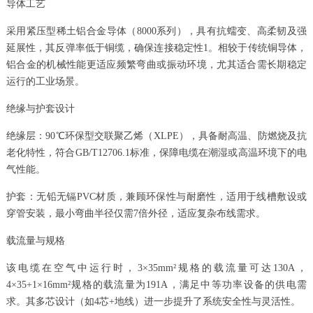
导体工艺
采用紧压型稀土铝合金导体（8000系列），具有抗蠕变、高柔韧及强
延展性，其反弹率低于铜缆，确保连接稳定性1。相较于传统铜导体，
铝合金的机械性能更适应频繁弯曲或振动环境，尤其适合需长期稳定
运行的工业场景。
绝缘与护套设计
绝缘层：90℃环保型交联聚乙烯（XLPE），具备耐高温、防燃烧及抗
老化特性，符合GB/T12706.1标准，保障电缆在潮湿或高温环境下的电
气性能。
护套：无铅无镉PVC材质，兼顾环保性与耐磨性，适用于线槽敷设或
穿管安装，最小弯曲半径仅需7倍外径，适应复杂布线需求。
载流量与规格
该电缆在空气中运行时，3×35mm²规格的载流量可达130A，
4×35+1×16mm²规格的载流量为191A，满足中等功率设备的供电需
求。其多芯设计（如4芯+地线）进一步提升了系统安全性与灵活性。