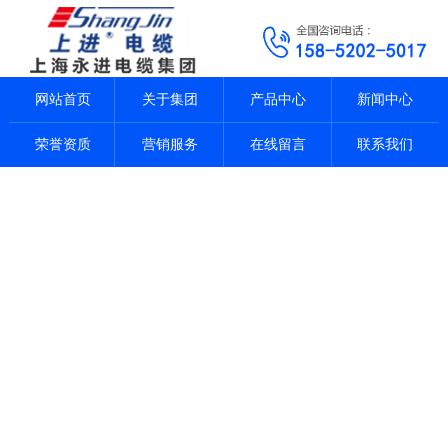
网站首页
关于集团
产品中心
新闻中心
荣誉资质
营销服务
在线留言
联系我们