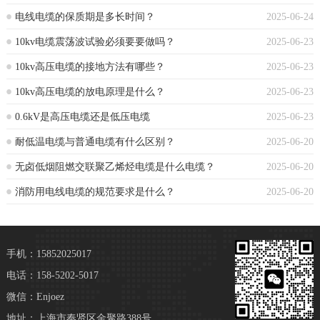
电线电缆的保质期是多长时间？
2025-06-24
10kv电缆震荡波试验必须要要做吗？
2025-06-23
10kv高压电缆的接地方法有哪些？
2025-06-23
10kv高压电缆的放电原理是什么？
2025-06-23
0.6kV是高压电缆还是低压电缆
2025-06-23
耐低温电缆与普通电缆有什么区别？
2025-06-20
无卤低烟阻燃交联聚乙烯烃电缆是什么电缆？
2025-06-20
消防用电线电缆的规范要求是什么？
2025-06-20
手机：15852025017
电话：158-5202-5017
微信：Enjoez
地址：上海市奉贤区金聚路388号