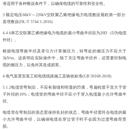
准适用于各种敷设条件下，以确保电缆的可靠性和安全性。
3.额定电压66kV～220kV交联聚乙烯绝缘电力电缆敷设规程第一部分:
直埋敷设(DL/T 5744.1-2016)
4.4.6单芯交联聚乙烯绝缘电力电缆的最小弯曲半径应为20D（D为电缆
外径）。
根据电缆弯曲半径及牵引力计算侧压力，转弯处的侧压力不应大于
3kN/m。这表明在实际操作中，除了关注弯曲半径外，还需要控制电
缆的侧压力，以免对其造成损害。
4.电气装置安装工程电缆线路施工及验收标准(GB 50168-2018)
5.1.2电缆管弯制后，不应有裂缝和明显的凹瘪，弯扁程度不宜大于管
子外径的10%；电缆管的弯曲半径不应小于穿入电缆最小允许弯曲半
径。
电缆管在弯制后的形态需保持良好的状态，弯曲半径需符合电缆的最
小允许弯曲半径，以确保电缆在穿过管子时不会因为过度弯曲而受
损。